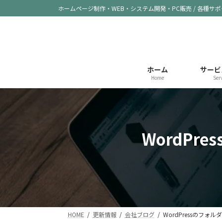
コ
ナ
ホームページ制作・WEB・システム開発・PC販売 / 各種サ
ン
ビ
テ
ゲ
ン
ー
ツ
シ
へ
ョ
ホーム
サービ
ス
ン
Home
Ser
キ
に
ッ
移
プ
動
WordP
HOME
更新情報
会社ブログ
WordPressのフ