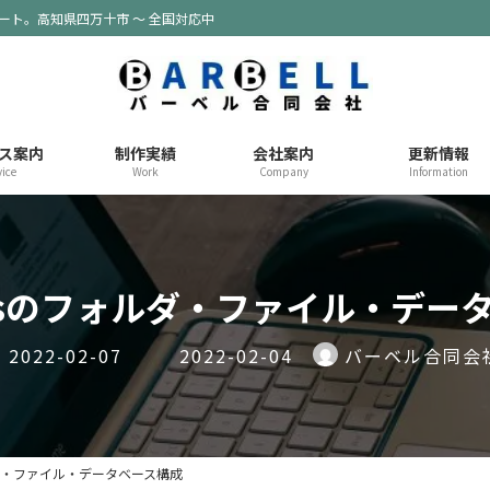
ポート。高知県四万十市 ～ 全国対応中
ス案内
制作実績
会社案内
更新情報
vice
Work
Company
Information
ressのフォルダ・ファイル・デー
最
2022-02-07
2022-02-04
バーベル合同会
終
更
新
日
ォルダ・ファイル・データベース構成
時