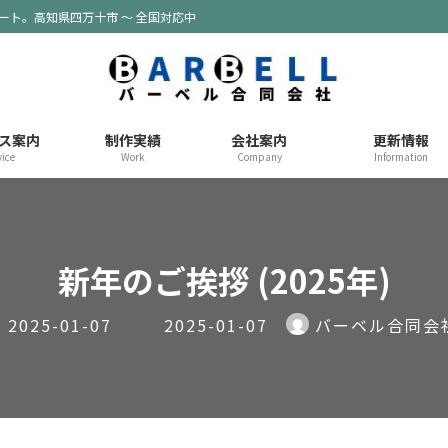
ポート。高知県四万十市 ～ 全国対応中
ス案内
制作実績
会社案内
更新情報
vice
Work
Company
Information
新年のご挨拶 (2025年)
最
2025-01-07
2025-01-07
バーベル合同会
終
更
新
日
時