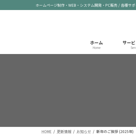
コ
ナ
ホームページ制作・WEB・システム開発・PC販売 / 各種サ
ン
ビ
テ
ゲ
ン
ー
ツ
シ
へ
ョ
ホーム
サービ
ス
ン
Home
Ser
キ
に
ッ
移
プ
動
HOME
更新情報
お知らせ
新年のご挨拶 (2025年)