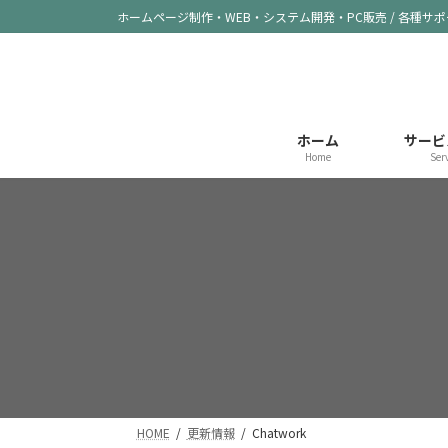
コ
ナ
ホームページ制作・WEB・システム開発・PC販売 / 各種サ
ン
ビ
テ
ゲ
ン
ー
ツ
シ
へ
ョ
ホーム
サービ
ス
ン
Home
Ser
キ
に
ッ
移
プ
動
HOME
更新情報
Chatwork